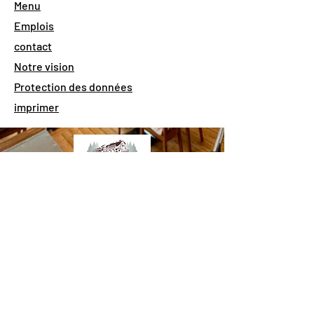
Menu
Emplois
contact
Notre vision
Protection des données
imprimer
Mentions légales
|
Politique de
confidentialité
|
Politique relative aux
cookies
info@bistro-expresso.de
Suivez-nous