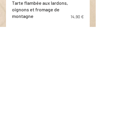
Tarte flambée aux lardons,
oignons et fromage de
montagne
14,90 €
Tarte flambée à la tomate,
mozzarella et roquette
14,90 €
Tarte flambée au saumon
fumé, pesto et roquette
14,90 €
Tarte flambée aux tranches
de pomme, cannelle, sucre
et amandes
13,50 €