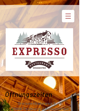
Öffnungszeiten
Dreiseenbahnweg 6 - 8
79868 Feldberg-Altglashütten