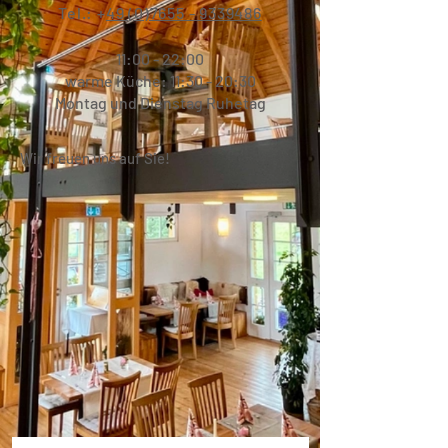
Tel.: +
49 (0)7655 - 9339486
11:00 - 22:00
warme Küche: 11:30 - 20:30
Montag und Dienstag Ruhetag
Wir freuen uns auf Sie!