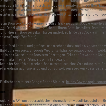
in diesem Fall gegebenenfalls nicht sämtliche Funktionen dieser Websit
inaus die Erfassung der durch das Cookie erzeugten und auf Ihre Nut
oogle sowie die Verarbeitung dieser Daten durch Google verhindern, ind
runterladen und installieren:
Browser Add On zur Deaktivierung von Goo
ive zum Browser-Add-On können Sie das Tracking durch Google Analytics 
ken
. Dabei wird ein Opt-Out-Cookie auf Ihrem Gerät installiert. Damit w
nd für diesen Browser zukünftig verhindert, so lange das Cookie in Ihrem
theken (Google Webfonts)
rgreifend korrekt und grafisch ansprechend darzustellen, verwenden w
tbibliotheken wie z. B. Google Webfonts (
https://www.google.com/webf
 in den Cache Ihres Browsers übertragen. Falls der Browser die Googl
en Inhalte in einer Standardschrift angezeigt.
eken oder Schriftbibliotheken löst automatisch eine Verbindung zum Betr
ell allerdings auch unklar ob und ggf. zu welchen Zwecken – dass Betre
 Bibliothekbetreibers Google finden Sie hier:
https://www.google.com/po
Maps
gle Maps API, um geographische Informationen visuell darzustellen. B
n über die Nutzung der Kartenfunktionen durch Besucher erhoben, vera