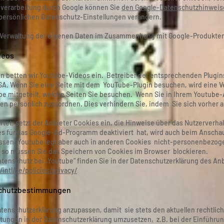
nverarbeitung durch Google können Sie
den Google-Datenschutzhinweis
persönlichen Datenschutz-Einstellungen verändern.
r Verwaltung der eigenen Daten im Zusammenhang mit Google-Produkte
deos
n betten wir Youtube-Videos ein. Betreiber der entsprechenden Plugins
SA. Wenn Sie eine Seite mit dem YouTube-Plugin besuchen, wird eine 
ube mitgeteilt, welche Seiten Sie besuchen. Wenn Sie in Ihrem Youtube-
nen persönlich zuzuordnen. Dies verhindern Sie, indem Sie sich vorher
rtet, setzt der Anbieter Cookies ein, die Hinweise über das Nutzerverh
es für das Google-Ad-Programm deaktiviert hat, wird auch beim Anscha
sen. Youtube legt aber auch in anderen Cookies nicht-personenbezog
 so müssen Sie das Speichern von Cookies im Browser blockieren.
tenschutz bei „Youtube“ finden Sie in der Datenschutzerklärung des An
intl/de/policies/privacy/
schutzbestimmungen
Datenschutzerklärung anzupassen, damit sie stets den aktuellen rechtli
ngen in der Datenschutzerklärung umzusetzen, z.B. bei der Einführung