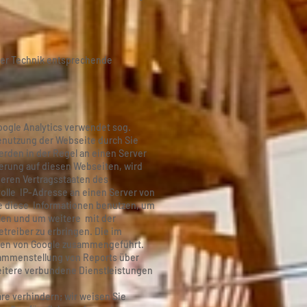
 der Technik entsprechende
oogle Analytics verwendet sog.
enutzung der Webseite durch Sie
rden in der Regel an einen Server
erung auf diesen Webseiten, wird
deren Vertragsstaaten des
olle IP-Adresse an einen Server von
le diese Informationen benutzen, um
len und um weitere mit der
reiber zu erbringen. Die im
aten von Google zusammengeführt.
sammenstellung von Reports über
weitere verbundene Dienstleistungen
re verhindern; wir weisen Sie