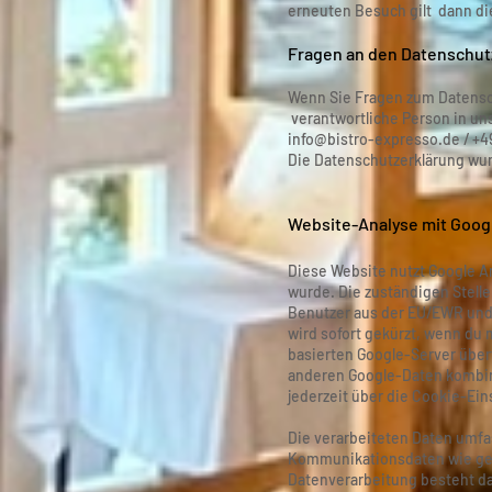
erneuten Besuch gilt dann di
Fragen an den Datenschut
Wenn Sie Fragen zum Datensch
verantwortliche Person in un
info@bistro-expresso.de
/ +4
Die Datenschutzerklärung wu
Website-Analyse mit Googl
Diese Website nutzt Google A
wurde. Die zuständigen Stelle
Benutzer aus der EU/EWR und 
wird sofort gekürzt, wenn du m
basierten Google-Server übert
anderen Google-Daten kombini
jederzeit über die Cookie-Ei
Die verarbeiteten Daten umfa
Kommunikationsdaten wie gek
Datenverarbeitung besteht dar