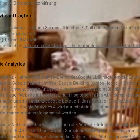
e neue Datenschutzerklärung.
zbeauftragten
utz haben, schreiben Sie uns bitte eine E-Mail oder wenden Sie sich di
serer Organisation:
9 (0)7655 - 933 94 86
rde mit dem
Datenschutzerklärungs-Generator der activeMind AG erstell
e Analytics
nalytics 4, einen Webanalyse-Dienst der Google LLC, nachdem die Einwi
n sind Google Ireland Limited, Google Building Gordon House, 4 Barrow St
der Schweiz. Google Analytics 4 praktiziert standardmäßig die IP-Anony
it dieser Website interagierst. Nur in seltenen Fällen wird deine vollst
ragen und dort gekürzt. Google beteuert, dass die über Google Analytic
ert wird. Google Analytics 4 wird nur mit deiner Zustimmung über das 
nstellungen rückgängig gemacht werden.
ssen: Nutzungsdaten wie Seitenaufrufe, Website-Interaktion, allgemei
ürzte IP-Adressen, User-Agent, Spracheinstellungen und Bildschirmau
in, dass Google in Ihrem Namen die Nutzung Ihrer Website auswertet, B