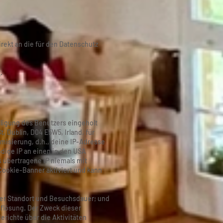
rekt an die für den Datenschutz
t
.
lligung des Benutzers eingeholt
, Dublin, D04 E5W5, Irland, für
misierung, d.h., deine IP-Adresse
ändige IP an einen in den USA
s übertragene IP niemals mit
Cookie-Banner aktiviert und kann
ner Standort und Besuchsdauer; und
flösung. Der Zweck dieser
erichte über die Aktivitäten