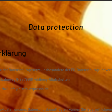
Data protection
rklärung
nne der Datenschutzgesetze, insbesondere der EU-Datenschutzgrundvero
bahnweg 6-8 / 79868 Feldberg-Altglashütten
E-Mail:
info@bistro-expresso.de
e
ktdaten unseres Datenschutzbeauftragten können Sie jederzeit folge