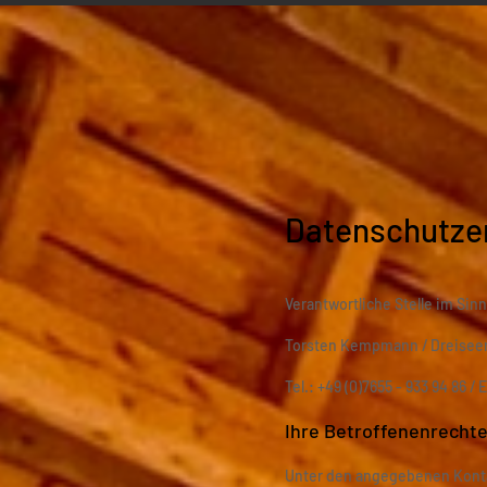
Datenschutze
Verantwortliche Stelle im Si
Torsten Kempmann / Dreiseen
Tel.: +49 (0)7655 - 933 94 86 / 
Ihre Betroffenenrecht
Unter den angegebenen Konta