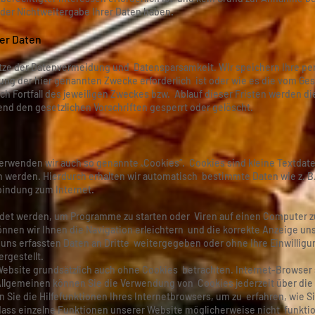
der Nichtweitergabe Ihrer Daten haben.
er Daten
sätze der Datenvermeidung und Datensparsamkeit. Wir speichern Ihre 
hung der hier genannten Zwecke erforderlich ist oder wie es die vom Ge
ch Fortfall des jeweiligen Zweckes bzw. Ablauf dieser Fristen werden 
d den gesetzlichen Vorschriften gesperrt oder gelöscht.
erwenden wir auch so genannte „Cookies“. Cookies sind kleine Textdat
en werden. Hierdurch erhalten wir automatisch bestimmte Daten wie z. 
bindung zum Internet.
det werden, um Programme zu starten oder Viren auf einen Computer z
nnen wir Ihnen die Navigation erleichtern und die korrekte Anzeige u
n uns erfassten Daten an Dritte weitergegeben oder ohne Ihre Einwillig
gestellt.
Website grundsätzlich auch ohne Cookies betrachten. Internet-Browser s
Allgemeinen können Sie die Verwendung von Cookies jederzeit über die 
 Sie die Hilfefunktionen Ihres Internetbrowsers, um zu erfahren, wie S
dass einzelne Funktionen unserer Website möglicherweise nicht funkti