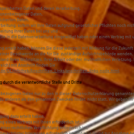
espeicherten Daten und deren Verarbeitung,
rsonenbezogener Daten,
icherten Daten,
eitung, sofern wir Ihre Daten aufgrund gesetzlicher Pflichten noch nic
eitung Ihrer Daten bei uns und
Sie in die Datenverarbeitung eingewilligt haben oder einen Vertrag mit
ng erteilt haben, können Sie diese jederzeit mit Wirkung für die Zukunft
t einer Beschwerde an die für Sie zuständige Aufsichtsbehörde wenden.
land Ihres Wohnsitzes, Ihrer Arbeit oder der mutmaßlichen Verletzung.
eich) mit Anschrift finden Sie
.de/DE/Infothek/Anschriften_Links/anschriften_links-node.html
.
durch die verantwortliche Stelle und Dritte
nbezogenen Daten nur zu den in dieser Datenschutzerklärung genannten
zu anderen als den genannten Zwecken findet nicht statt. Wir geben Ihr
igung dazu erteilt haben,
g eines Vertrags mit Ihnen erforderlich ist,
 einer rechtlichen Verpflichtung erforderlich ist,
 berechtigter Interessen erforderlich ist und kein Grund zur Annahme b