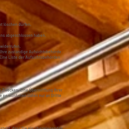
ht löschen dürfen,
 uns abgeschlossen haben.
 widerrufen.
 Ihre zuständige Aufsichtsbehörde
 Eine Liste der Aufsichtsbehörden
 Zwecken. Eine Übermittlung Ihrer
e persönlichen Daten nur an Dritte
esteht, dass Sie ein überwiegendes