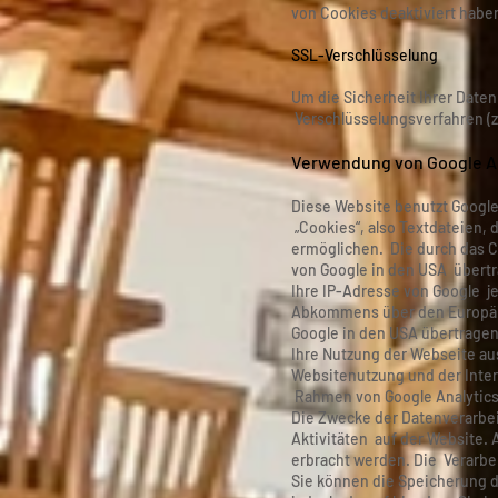
von Cookies deaktiviert habe
SSL-Verschlüsselung
Um die Sicherheit Ihrer Date
Verschlüsselungsverfahren (z
Verwendung von Google An
Diese Website benutzt Google 
„Cookies“, also Textdateien,
ermöglichen. Die durch das C
von Google in den USA übertr
Ihre IP-Adresse von Google j
Abkommens über den Europäisc
Google in den USA übertragen
Ihre Nutzung der Webseite a
Websitenutzung und der Inte
Rahmen von Google Analytics
Die Zwecke der Datenverarbei
Aktivitäten auf der Website.
erbracht werden. Die Verarbe
Sie können die Speicherung d