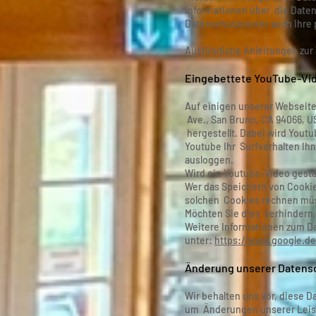
Informationen über die Date
Datenschutzcenter auch Ihre 
Ausführliche Anleitungen zu
Eingebettete YouTube-Vi
Auf einigen unserer Webseite
Ave., San Bruno, CA 94066, U
hergestellt. Dabei wird Yout
Youtube Ihr Surfverhalten Ih
ausloggen.
Wird ein Youtube-Video gesta
Wer das Speichern von Cooki
solchen Cookies rechnen müs
Möchten Sie dies verhindern,
Weitere Informationen zum Da
unter:
https://www.google.de/
Änderung unserer Daten
Wir behalten uns vor, diese 
um Änderungen unserer Leistu