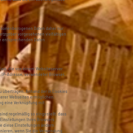
personenbezogenen Daten daher nur
setzgeber vorgesehenen vielfältigen
die entsprechenden Daten
eien, die von einem Websiteserver
B. IP-Adresse, verwendeter Browser,
u übertragen. Anhand der in Cookies
nserer Webseiten ermöglichen.
ung eine Verknüpfung mit
ind regelmäßig so eingestellt, dass
Einstellungen Ihres Browsers
ie diese Einstellungen ändern
onieren, wenn Sie die Verwendung