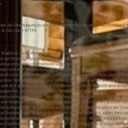
n.
n bei der Übertragung zu schützen, verwenden wir dem aktuellen Stand
. B. SSL) über HTTPS.
alytics
Analytics, einen Webanalysedienst der Google Inc. (folgend: Google). G
 die auf Ihrem Computer gespeichert werden und die eine Analyse der B
ookie erzeugten Informationen über Ihre Benutzung dieser Webseite we
agen und dort gespeichert. Aufgrund der Aktivierung der IP-Anonymisi
edoch innerhalb von Mitgliedstaaten der Europäischen Union oder in an
hen Wirtschaftsraum zuvor gekürzt. Nur in Ausnahmefällen wird die v
 und dort gekürzt. Im Auftrag des Betreibers dieser Website wird Goog
uszuwerten, um Reports über die Webseitenaktivitäten zusammenzustel
rnetnutzung verbundene Dienstleistungen gegenüber dem Webseitenbet
 von Ihrem Browser übermittelte IP-Adresse wird nicht mit anderen D
tung liegen in der Auswertung der Nutzung der Website und in der Zu
 Auf Grundlage der Nutzung der Website und des Internets sollen dann 
itung beruht auf dem berechtigten Interesse des Webseitenbetreibers.
er Cookies durch eine entsprechende Einstellung Ihrer Browser-Softwa