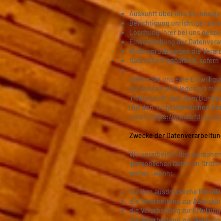
Auskunft über Ihre bei uns g
Berichtigung unrichtiger pe
Löschung Ihrer bei uns gespe
Einschränkung der Datenverarb
Widerspruch gegen die Verarb
Datenübertragbarkeit, sofern 
Sofern Sie uns eine Einwilligu
Sie können sich jederzeit mi
richtet sich nach dem Bundes
(für den nichtöffentlichen Ber
unter:
https://www.bfdi.bund
Zwecke der Datenverarbeitung 
Wir verarbeiten Ihre persone
persönlichen Daten an Dritte 
weiter, wenn:
Sie Ihre ausdrückliche Einwill
die Verarbeitung zur Abwicklun
die Verarbeitung zur Erfüllung
die Verarbeitung zur Wahrung