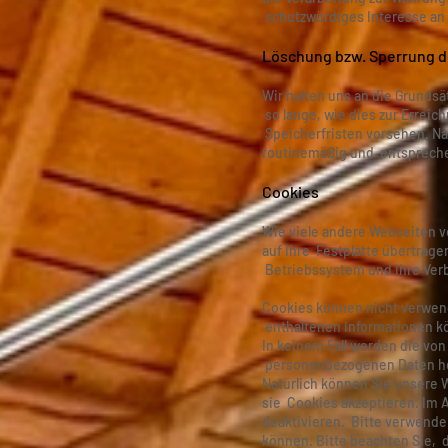
schutzwürdiges Interesse an 
Löschung bzw. Sperrung d
Wir halten uns an die Grund
so lange, wie dies zur Erreic
Speicherfristen vorsehen. Na
routinemäßig und entsprechen
Cookies
Wie viele andere Webseiten v
auf Ihre Festplatte übertrag
Betriebssystem und Ihre Ver
Cookies können nicht verwen
enthaltenen Informationen kö
In keinem Fall werden die vo
personenbezogenen Daten her
Natürlich können Sie unsere 
sie Cookies akzeptieren. Im 
deaktivieren. Bitte verwenden
können. Bitte beachten Sie, 