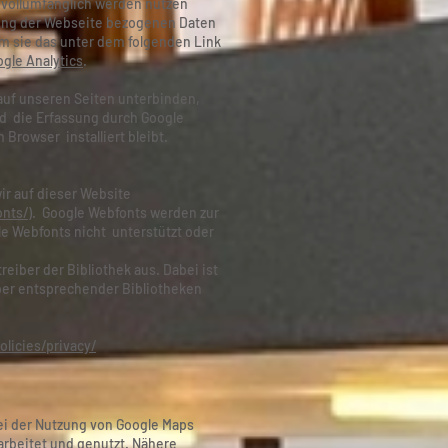
e vollumfänglich werden nutzen
zung der Webseite bezogenen Daten
em sie das unter dem folgenden Link
gle Analytics
.
auf unseren Seiten unterbinden,
ird die Erfassung durch Google
 Browser installiert bleibt.
ir auf dieser Website
onts/
). Google Webfonts werden zur
e Webfonts nicht unterstützt oder
eiber der Bibliothek aus. Dabei ist
iber entsprechender Bibliotheken
licies/privacy/
ei der Nutzung von Google Maps
rbeitet und genutzt. Nähere