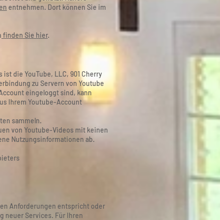
en
entnehmen. Dort können Sie im
n
finden Sie hier
.
 ist die YouTube, LLC, 901 Cherry
Verbindung zu Servern von Youtube
Account eingeloggt sind, kann
 aus Ihrem Youtube-Account
alten sammeln.
uen von Youtube-Videos mit keinen
ene Nutzungsinformationen ab.
bieters
chen Anforderungen entspricht oder
 neuer Services. Für Ihren