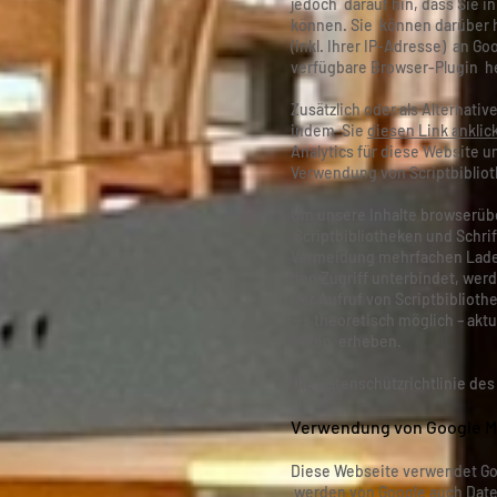
jedoch darauf hin, dass Sie 
können. Sie können darüber h
(inkl. Ihrer IP-Adresse) an G
verfügbare Browser-Plugin he
Zusätzlich oder als Alternat
indem Sie
diesen Link anklic
Analytics für diese Website u
Verwendung von Scriptbiblio
Um unsere Inhalte browserübe
Scriptbibliotheken und Schrif
Vermeidung mehrfachen Ladens
den Zugriff unterbindet, werd
Der Aufruf von Scriptbiblioth
es theoretisch möglich – aktu
Daten erheben.
Die Datenschutzrichtlinie des
Verwendung von Google 
Diese Webseite verwendet Goo
werden von Google auch Date