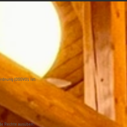
rdnung (DSGVO), ist:
nde Rechte ausüben: