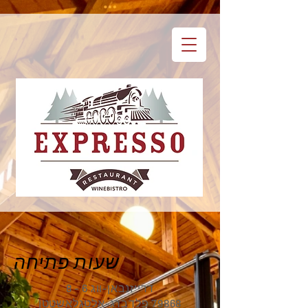
שעות פתיחה
דרייזנבאן-ווג 6 - 8
79868 פלדברג-אלטגלאשטטן